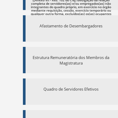
((Anexo VII - Res. 102 do CNJ) divulgação da relação
completa de servidores(as) e/ou empregados(as) não
integrantes do quadro próprio, em exercício no órgão
mediante requisição, cessão, exercício temporário ou
qualquer outra forma, excluídos(as) os(as) ocupantes
de cargos em comissão e funções de confiança.)
Afastamento de Desembargadores
Estrutura Remuneratória dos Membros da
Magistratura
Quadro de Servidores Efetivos