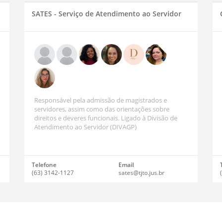
SATES - Serviço de Atendimento ao Servidor
Responsável pela admissão de magistrados e
servidores, assim como das orientações sobre
direitos e deveres funcionais. Ligado à Divisão de
Atendimento ao Servidor (DIVAGP)
Telefone
Email
(63) 3142-1127
sates@tjto.jus.br