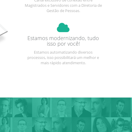
Canal exclusivo de conexão entre
Magistrados e Servidores com a Diretoria de
Gestão de Pessoas.
Estamos modernizando, tudo
isso por você!
Estamos automatizando diversos
processos, isso possibilitará um melhor e
mais rápido atendimento.