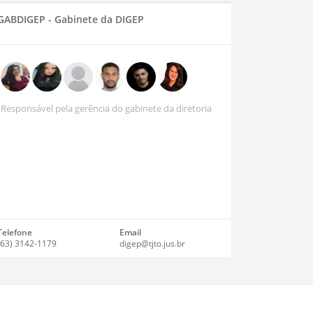
GABDIGEP - Gabinete da DIGEP
Responsável pela gerência do gabinete da diretoria
Telefone
Email
(63) 3142-1179
digep@tjto.jus.br