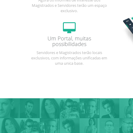
Agora os Informes de interesse dos
Magistrados e Servidores terão um espaço
exclusivo.
Um Portal, muitas
possibilidades
Servidores e Magistrados terão locais
exclusivos, com informações unificadas em
uma unica base.