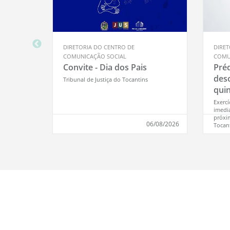
DIRETORIA DO CENTRO DE
DIRET
COMUNICAÇÃO SOCIAL
COMU
Convite - Dia dos Pais
Préd
des
Tribunal de Justiça do Tocantins
quin
trei
Exercí
imedi
nas
próxim
06/08/2026
Tocant