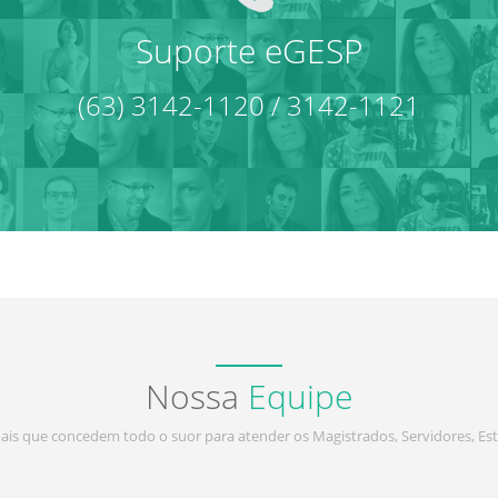
Suporte eGESP
(63) 3142-1120 / 3142-1121
Nossa
Equipe
nais que concedem todo o suor para atender os Magistrados, Servidores, Est