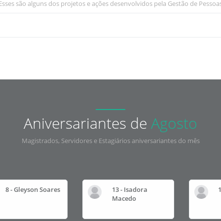
Esses são alguns dos projetos e ações desenvolvidos pela Gestão de Pessoa
Aniversariantes de
Agosto
Magistrados, Servidores e Estagiários aniversariantes do mês
8 - Gleyson Soares
13 - Isadora
Macedo