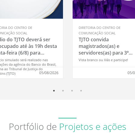
ORIA DO CENTRO DE
DIRETORIA DO CENTRO DE
NICAÇÃO SOCIAL
COMUNICAÇÃO SOCIAL
io do TJTO deverá ser
TJTO convida
ocupado até às 19h desta
magistrados(as) e
ta-feira (6/8) para
servidores(as) para 3ª
namento da Polícia Civil
Caminhada Agosto Lilás
cio simulado será realizado nas
Vista branco ou lilás e participe!
ações da agência do Banco do Brasil,
 imediações
sexta-feira (7/8)
a ao Tribunal de Justiça do
05/08/2026
05/
ins (TJTO)
Portfólio de
Projetos e ações