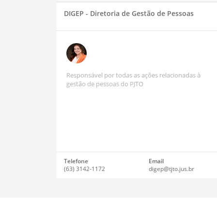
DIGEP - Diretoria de Gestão de Pessoas
Responsável por todas as ações relacionadas à
gestão de pessoas do PJTO
Telefone
Email
(63) 3142-1172
digep@tjto.jus.br