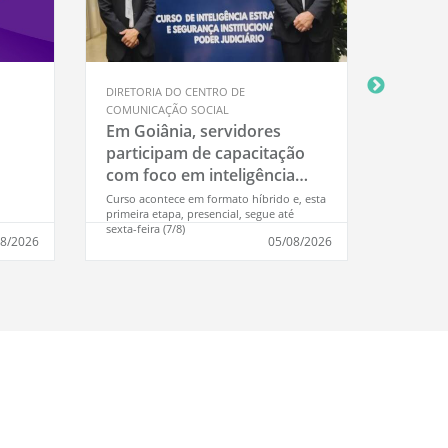
DIRETORIA DO CENTRO DE
DIRETOR
COMUNICAÇÃO SOCIAL
COMUNIC
Em Goiânia, servidores
Prorr
participam de capacitação
Atuali
com foco em inteligência
ser fe
 na
estratégica e segurança
Curso acontece em formato híbrido e, esta
Iniciativ
primeira etapa, presencial, segue até
no Portal
institucional do Judiciário
sexta-feira (7/8)
08/2026
05/08/2026